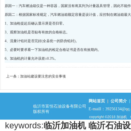
原因一：汽车燃油箱仅是一种容器，国家没有将其列为计量器具管理，因此不能作
原因二：根据国家标准规定，汽车燃油箱额定容量是设计值，应控制在燃油箱最大容量
1、加油枪提起后确认显示屏是否归零。
3、观察加油机是否贴有有效的合格标志。
4、流量计铅封是否完好(全县统一的防伪铅封)。
5、必要时要求看一下加油机的检定合格证书是否在有效期内。
6、加油机的计量允许误差±0.3%。
上一条：
加油站建设要注意的安全事项
网站首页
|
公司简介
临沂市富恒石油设备有限公司
E-maill：39256134@qq
版权所有
copyright ©2018
加油机
keywords:
临沂加油机
临沂石油设